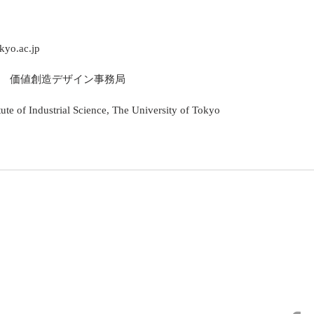
kyo.ac.jp
　価値創造デザイン事務局
tute of Industrial Science, The University of Tokyo