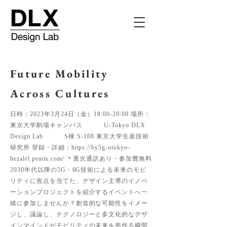
Future Mobility
Across Cultures
日時：2023年3月24日（金）18:00-20:00 場所：
東京大学駒場キャンパス U-Tokyo DLX
Design Lab S棟 S-108 東京大学生産技術
研究所 登録・詳細：
https://by5g-utokyo-
bezalel.peatix.com/
＊逐次通訳あり・参加費無料
2030年代以降の5G・6G技術による未来のモビ
リティに焦点を当てた、デザイン主導のイノベ
ーションプロジェクトを紹介するイベントへ一
緒に参加しませんか？創造的な可能性をイメー
ジし、議論し、テクノロジーと多文化的なデザ
インマインドがモビリティの未来を形作る瞬間