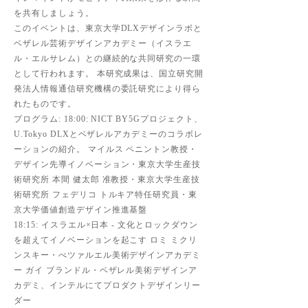
を共有しましょう。
このイベントは、東京大学DLXデザインラボと
ベザレル芸術デザインアカデミー（イスラエ
ル・エルサレム）との継続的な共同研究の一環
として行われます。 本研究成果は、国立研究開
発法人情報通信研究機構の委託研究により得ら
れたものです。
プログラム: 18:00: NICT BY5Gプロジェクト、
U.Tokyo DLXとベザレルアカデミーのコラボレ
ーションの紹介。 マイルス ペニントン教授・
デザイン先導イノベーション・東京大学生産技
術研究所 本間 健太郎 准教授・東京大学生産技
術研究所 フェデリコ トルキア特任研究員・東
京大学価値創造デザイン推進基盤
18:15: イスラエル×日本 - 文化とロックダウン
を超えてイノベーションを起こす ロミ ミクリ
ンスキー・べツァルエル美術デザインアカデミ
ー ガイ ブランドル・ベザレル美術デザインア
カデミ、インテルにてプロダクトデザインリー
ダー