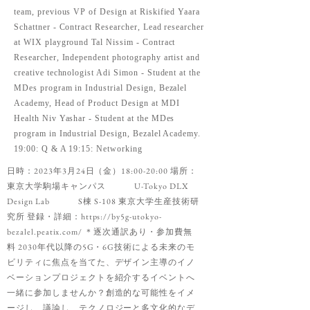
team, previous VP of Design at Riskified Yaara
Schattner - Contract Researcher, Lead researcher
at WIX playground Tal Nissim - Contract
Researcher, Independent photography artist and
creative technologist Adi Simon - Student at the
MDes program in Industrial Design, Bezalel
Academy, Head of Product Design at MDI
Health Niv Yashar - Student at the MDes
program in Industrial Design, Bezalel Academy.
19:00: Q & A 19:15: Networking
日時：2023年3月24日（金）18:00-20:00 場所：
東京大学駒場キャンパス U-Tokyo DLX
Design Lab S棟 S-108 東京大学生産技術研
究所 登録・詳細：
https://by5g-utokyo-
bezalel.peatix.com/
＊逐次通訳あり・参加費無
料 2030年代以降の5G・6G技術による未来のモ
ビリティに焦点を当てた、デザイン主導のイノ
ベーションプロジェクトを紹介するイベントへ
一緒に参加しませんか？創造的な可能性をイメ
ージし、議論し、テクノロジーと多文化的なデ