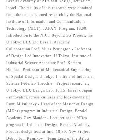
Bezalel Academy of Arts and Design, Jerusalem,
Israel. The results of this research were obtained
from the commissioned research by the National
Institute of Information and Communications
Technology (NICT), JAPAN. Program: 18:00:
Introduction to the NICT Beyond 5G Project, the
U.Tokyo DLX and Bezalel Academy
Collaboration Prof. Miles Penington - Professor
of Design Led Innovation, U.Tokyo, Institute of
Industrial Science Associate Prof. Kentaro
Honma - Professor of Mathematical Engineering
of Spatial Design, U.Tokyo Institute of Industrial
Science Federico Trucchia - Project researcher,
U.Tokyo DLX Design Lab. 18:15: Israel x Japan
- innovating across cultures and lock-downs Dr
Romi Mikulinsky - Head of the Master of Design
(MDes) program in Industrial Design, Bezalel
Academy Guy Blander - Lecturer at the MDes
program in Industrial Design, Bezalel Academy,
Product design lead at Intel 18:30: New Project
Debut Tom Reznikov - Team Lead of the BY5G