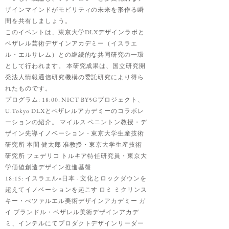
ザインマインドがモビリティの未来を形作る瞬
間を共有しましょう。
このイベントは、東京大学DLXデザインラボと
ベザレル芸術デザインアカデミー（イスラエ
ル・エルサレム）との継続的な共同研究の一環
として行われます。 本研究成果は、国立研究開
発法人情報通信研究機構の委託研究により得ら
れたものです。
プログラム: 18:00: NICT BY5Gプロジェクト、
U.Tokyo DLXとベザレルアカデミーのコラボレ
ーションの紹介。 マイルス ペニントン教授・デ
ザイン先導イノベーション・東京大学生産技術
研究所 本間 健太郎 准教授・東京大学生産技術
研究所 フェデリコ トルキア特任研究員・東京大
学価値創造デザイン推進基盤
18:15: イスラエル×日本 - 文化とロックダウンを
超えてイノベーションを起こす ロミ ミクリンス
キー・べツァルエル美術デザインアカデミー ガ
イ ブランドル・ベザレル美術デザインアカデ
ミ、インテルにてプロダクトデザインリーダー