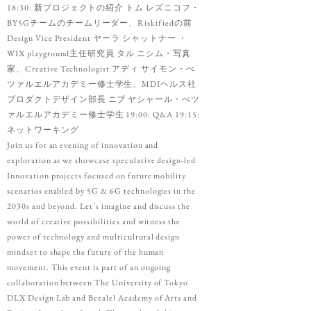
18:30: 新プロジェクトの紹介 トム レズニコフ・
BY5Gチームのチームリーダー、Riskifiedの前
Design Vice President ヤーラ シャットナー ・
WIX playground主任研究員 タル ニシム・写真
家、Creative Technologist アディ サイモン・べ
ツァルエルアカデミー修士学生、MDIヘルス社
プロダクトデザイン部長 ニブ ヤシャール・べツ
ァルエルアカデミー修士学生 19:00: Q&A 19:15:
ネットワーキング
Join us for an evening of innovation and
exploration as we showcase speculative design-led
Innovation projects focused on future mobility
scenarios enabled by 5G & 6G technologies in the
2030s and beyond. Let’s imagine and discuss the
world of creative possibilities and witness the
power of technology and multicultural design
mindset to shape the future of the human
movement. This event is part of an ongoing
collaboration between The University of Tokyo
DLX Design Lab and Bezalel Academy of Arts and